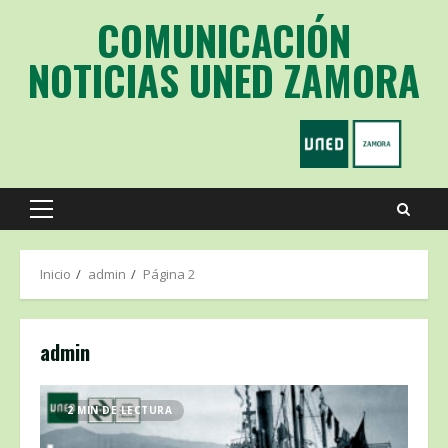
Saltar
COMUNICACIÓN
al
contenido
NOTICIAS UNED ZAMORA
Menú
principal
Inicio
admin
Página 2
admin
2 MIN DE LECTURA