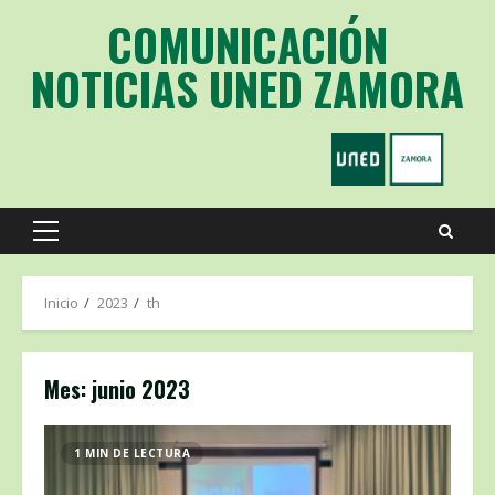
Saltar
COMUNICACIÓN
al
contenido
NOTICIAS UNED ZAMORA
Menú
principal
Inicio
2023
th
Mes:
junio 2023
1 MIN DE LECTURA