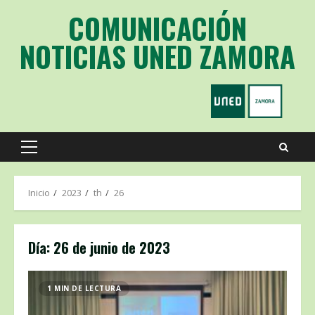
Saltar
COMUNICACIÓN
al
contenido
NOTICIAS UNED ZAMORA
Menú
principal
Inicio
2023
th
26
Día:
26 de junio de 2023
1 MIN DE LECTURA