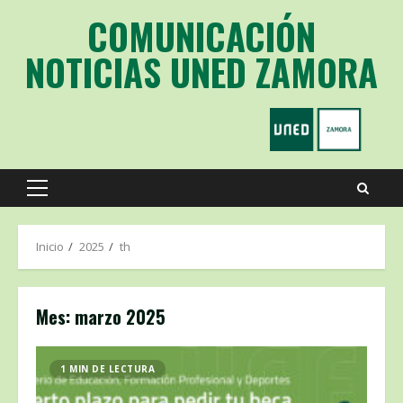
Saltar
COMUNICACIÓN
al
contenido
NOTICIAS UNED ZAMORA
Menú
principal
Inicio
2025
th
Mes:
marzo 2025
1 MIN DE LECTURA