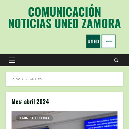
Saltar
COMUNICACIÓN
al
contenido
NOTICIAS UNED ZAMORA
Menú
principal
Inicio
2024
th
Mes:
abril 2024
1 MIN DE LECTURA