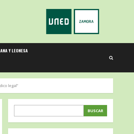
LANA Y LEONESA
ico legal”
BUSCAR
BUSCAR