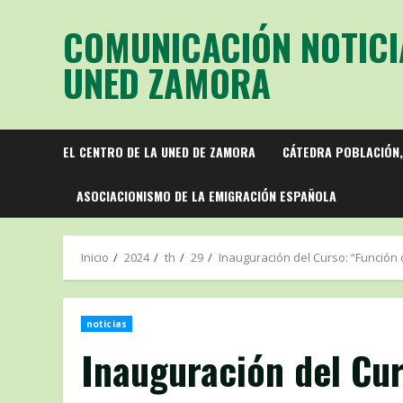
Saltar
COMUNICACIÓN NOTICI
al
contenido
UNED ZAMORA
EL CENTRO DE LA UNED DE ZAMORA
CÁTEDRA POBLACIÓN,
ASOCIACIONISMO DE LA EMIGRACIÓN ESPAÑOLA
Inicio
2024
th
29
Inauguración del Curso: “Función 
noticias
Inauguración del Cu